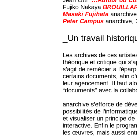
Jean Otth
…Autour du Con
Fujiko Nakaya
BROUILLA
Masaki Fujihata
anarchive
Peter Campus
anarchive, 
_Un travail historiq
Les archives de ces artiste
théorique et critique qui s’a
s’agit de remédier à l’éparp
certains documents, afin d
leur agencement. Il faut a
“documents” avec la collabor
anarchive s’efforce de déve
possibilités de l’informatiq
et visualiser un principe d
interactive. Enfin le progr
les œuvres, mais aussi entr